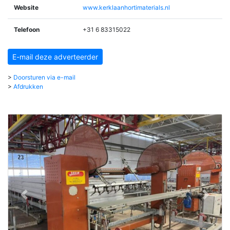
Website
www.kerklaanhortimaterials.nl
Telefoon
+31 6 83315022
E-mail deze adverteerder
>
Doorsturen via e-mail
>
Afdrukken
vorige
volgend